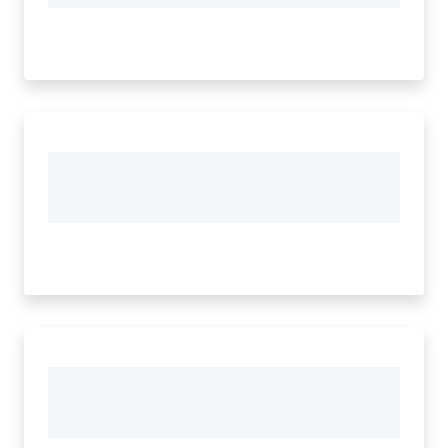
Vivere
Modena
Argomenti
Menu selezionato
Seguici
su