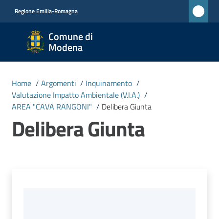
Vai al contenuto
Vai alla navigazione
Vai al footer
Regione Emilia-Romagna
Comune
Comune di
di
Modena
Modena
RETE
Home
/
Argomenti
/
Inquinamento
/
CIVICA
Valutazione Impatto Ambientale (V.I.A.)
/
MONET
AREA "CAVA RANGONI"
/
Delibera Giunta
Delibera Giunta
Amministrazione
Novità
Servizi