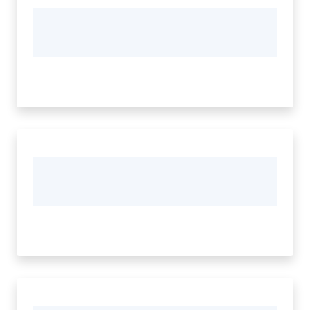
Vivere
Modena
Argomenti
Menu selezionato
Seguici
su