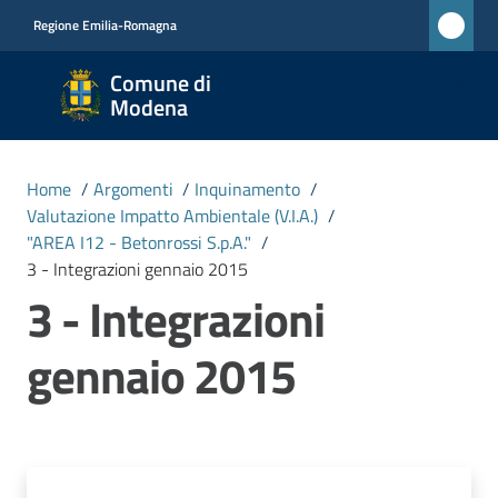
Vai al contenuto
Vai alla navigazione
Vai al footer
Regione Emilia-Romagna
Comune
Comune di
di
Modena
Modena
RETE
Home
/
Argomenti
/
Inquinamento
/
CIVICA
Valutazione Impatto Ambientale (V.I.A.)
/
MONET
"AREA I12 - Betonrossi S.p.A."
/
3 - Integrazioni gennaio 2015
3 - Integrazioni
Amministrazione
gennaio 2015
Novità
Servizi