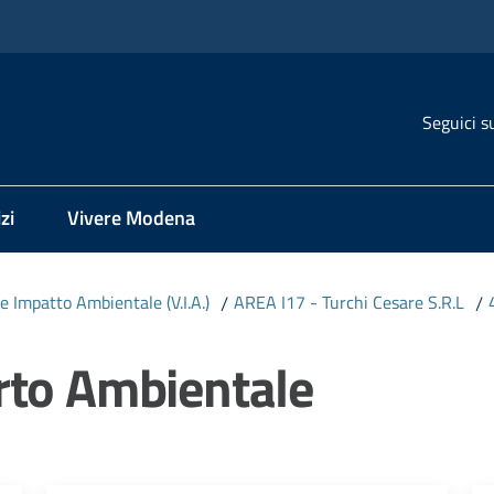
Seguici s
zi
Vivere Modena
e Impatto Ambientale (V.I.A.)
/
AREA I17 - Turchi Cesare S.R.L
/
rto Ambientale