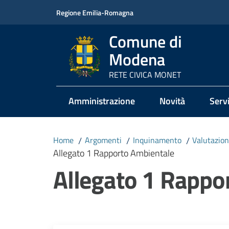
Vai al contenuto
Vai alla navigazione
Vai al footer
Regione Emilia-Romagna
Comune di
Modena
RETE CIVICA MONET
Amministrazione
Novità
Servi
Home
/
Argomenti
/
Inquinamento
/
Valutazion
Allegato 1 Rapporto Ambientale
Allegato 1 Rappo