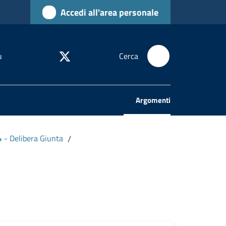
Accedi all'area personale
u
Cerca
Argomenti
Menu selezionato
4 - Delibera Giunta
/