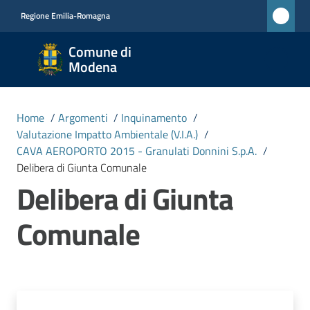
Vai al contenuto
Vai alla navigazione
Vai al footer
Regione Emilia-Romagna
Comune
Comune di
di
Modena
Modena
RETE
Home
/
Argomenti
/
Inquinamento
/
CIVICA
Valutazione Impatto Ambientale (V.I.A.)
/
MONET
CAVA AEROPORTO 2015 - Granulati Donnini S.p.A.
/
Delibera di Giunta Comunale
Delibera di Giunta
Amministrazione
Comunale
Novità
Servizi