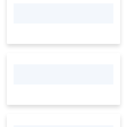
Vivere
Modena
Argomenti
Menu selezionato
Seguici
su