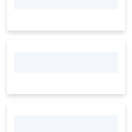
Vivere
Modena
Argomenti
Menu selezionato
Seguici
su