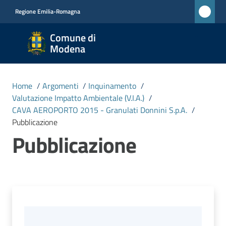
Vai al contenuto
Vai alla navigazione
Vai al footer
Regione Emilia-Romagna
Comune
Comune di
di
Modena
Modena
RETE
Home
/
Argomenti
/
Inquinamento
/
CIVICA
Valutazione Impatto Ambientale (V.I.A.)
/
MONET
CAVA AEROPORTO 2015 - Granulati Donnini S.p.A.
/
Pubblicazione
Pubblicazione
Amministrazione
Novità
Servizi