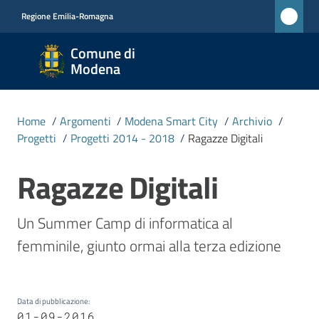
Vai al contenuto
Vai alla navigazione
Vai al footer
Regione Emilia-Romagna
Comune
Comune di
di
Modena
Modena
RETE
Home
/
Argomenti
/
Modena Smart City
/
Archivio
/
CIVICA
Progetti
/
Progetti 2014 - 2018
/
Ragazze Digitali
MONET
Ragazze Digitali
Salta al contenuto
Amministrazione
Un Summer Camp di informatica al 
femminile, giunto ormai alla terza edizione
Novità
Servizi
Data di pubblicazione
:
01-09-2016