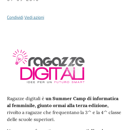
Vivere
Modena
Condividi
Vedi azioni
Argomenti
Menu selezionato
Seguici
su
Contenuto
Ragazze digitali è
un Summer Camp di informatica
al femminile, giunto ormai alla terza edizione,
rivolto a ragazze che frequentano la 3^ e la 4^ classe
delle scuole superiori.