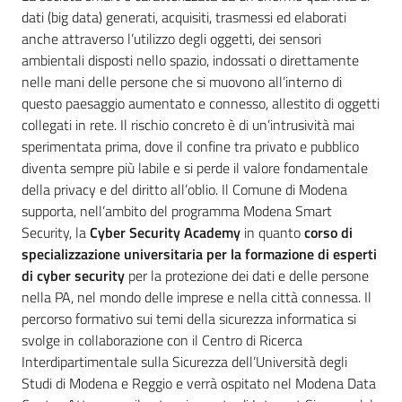
Vivere
dati (big data) generati, acquisiti, trasmessi ed elaborati
Modena
anche attraverso l’utilizzo degli oggetti, dei sensori
ambientali disposti nello spazio, indossati o direttamente
nelle mani delle persone che si muovono all’interno di
questo paesaggio aumentato e connesso, allestito di oggetti
collegati in rete. Il rischio concreto è di un’intrusività mai
Argomenti
sperimentata prima, dove il confine tra privato e pubblico
Menu selezionato
diventa sempre più labile e si perde il valore fondamentale
della privacy e del diritto all’oblio. Il Comune di Modena
supporta, nell’ambito del programma Modena Smart
Seguici
Security, la
Cyber Security Academy
in quanto
corso di
su
specializzazione universitaria per la formazione di esperti
di cyber security
per la protezione dei dati e delle persone
nella PA, nel mondo delle imprese e nella città connessa. Il
percorso formativo sui temi della sicurezza informatica si
svolge in collaborazione con il Centro di Ricerca
Interdipartimentale sulla Sicurezza dell’Università degli
Studi di Modena e Reggio e verrà ospitato nel Modena Data