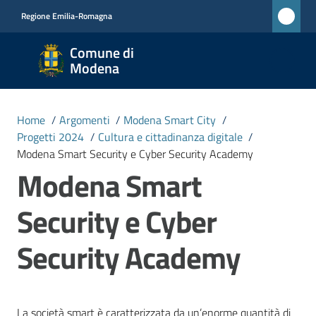
Vai al contenuto
Vai alla navigazione
Vai al footer
Regione Emilia-Romagna
Comune
Comune di
di
Modena
Modena
RETE
Home
/
Argomenti
/
Modena Smart City
/
CIVICA
Progetti 2024
/
Cultura e cittadinanza digitale
/
MONET
Modena Smart Security e Cyber Security Academy
Modena Smart
Amministrazione
Security e Cyber
Novità
Security Academy
Servizi
La società smart è caratterizzata da un’enorme quantità di