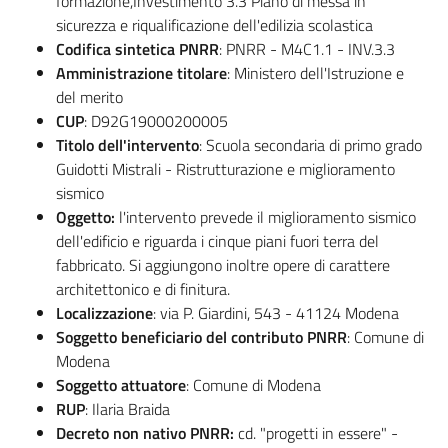
formazione,Investimento 3.3 Piano di messa in
sicurezza e riqualificazione dell'edilizia scolastica
Codifica sintetica PNRR
: PNRR - M4C1.1 - INV.3.3
Amministrazione titolare
: Ministero dell'Istruzione e
del merito
CUP
: D92G19000200005
Titolo dell'intervento
: Scuola secondaria di primo grado
Guidotti Mistrali - Ristrutturazione e miglioramento
sismico
Oggetto:
l'intervento prevede il miglioramento sismico
dell'edificio e riguarda i cinque piani fuori terra del
fabbricato. Si aggiungono inoltre opere di carattere
architettonico e di finitura.
Localizzazione
: via P. Giardini, 543 - 41124 Modena
Soggetto beneficiario del contributo PNRR
: Comune di
Modena
Soggetto attuatore
: Comune di Modena
RUP
: Ilaria Braida
Decreto non nativo PNRR:
cd. "progetti in essere" -