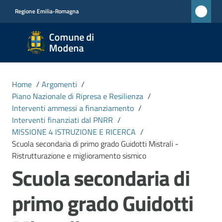
Vai al contenuto
Vai alla navigazione
Vai al footer
Regione Emilia-Romagna
Comune
Comune di
di
Modena
Modena
RETE
Home
/
Argomenti
/
CIVICA
Piano Nazionale di Ripresa e Resilienza
/
MONET
Interventi ammessi a finanziamento
/
Interventi finanziati dal PNRR
/
MISSIONE 4 ISTRUZIONE E RICERCA
/
Amministrazione
Scuola secondaria di primo grado Guidotti Mistrali -
Ristrutturazione e miglioramento sismico
Scuola secondaria di
Novità
primo grado Guidotti
Servizi