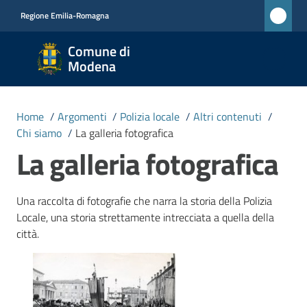
Vai al contenuto
Vai alla navigazione
Vai al footer
Regione Emilia-Romagna
Comune
Comune di
di
Modena
Modena
RETE
Home
/
Argomenti
/
Polizia locale
/
Altri contenuti
/
CIVICA
Chi siamo
/
La galleria fotografica
MONET
La galleria fotografica
Amministrazione
Una raccolta di fotografie che narra la storia della Polizia
Locale, una storia strettamente intrecciata a quella della
città.
Novità
Servizi