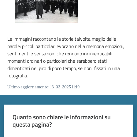
Vivere
Modena
Le immagini raccontano le storie talvolta meglio delle
parole: piccoli particolari evocano nella memoria emozioni,
Argomenti
sentimenti e sensazioni che rendono indimenticabili
Menu selezionato
momenti ordinari o particolari che sarebbero stati
dimenticati nel giro di poco tempo, se non fissati in una
Seguici
fotografia.
su
Ultimo aggiornamento
:
13-03-2025 11:19
Quanto sono chiare le informazioni su
questa pagina?
Valuta da 1 a 5 stelle