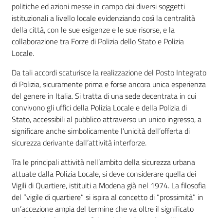
Vivere
politiche ed azioni messe in campo dai diversi soggetti
Modena
istituzionali a livello locale evidenziando così la centralità
della città, con le sue esigenze e le sue risorse, e la
collaborazione tra Forze di Polizia dello Stato e Polizia
Locale.
Da tali accordi scaturisce la realizzazione del Posto Integrato
Argomenti
di Polizia, sicuramente prima e forse ancora unica esperienza
Menu selezionato
del genere in Italia. Si tratta di una sede decentrata in cui
convivono gli uffici della Polizia Locale e della Polizia di
Seguici
Stato, accessibili al pubblico attraverso un unico ingresso, a
su
significare anche simbolicamente l’unicità dell’offerta di
sicurezza derivante dall’attività interforze.
Tra le principali attività nell’ambito della sicurezza urbana
attuate dalla Polizia Locale, si deve considerare quella dei
Vigili di Quartiere, istituiti a Modena già nel 1974. La filosofia
del “vigile di quartiere” si ispira al concetto di “prossimità” in
un’accezione ampia del termine che va oltre il significato