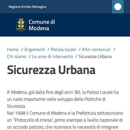
Vai al contenuto
Vai alla navigazione
Vai al footer
Regione Emilia-Romagna
Comune
Comune di
di
Modena
Modena
RETE
Home
/
Argomenti
/
Polizia locale
/
Altri contenuti
/
CIVICA
Chi siamo
/
Le aree di intervento
/
Sicurezza Urbana
MONET
Sicurezza Urbana
Amministrazione
A Modena, già dalla fine degli anni ’80, la Polizia Locale ha
un ruolo importante nello sviluppo delle Politiche di
Novità
Sicurezza.
Nel 1998 il Comune di Modena e la Prefettura sottoscrivono
Servizi
un “Protocollo di intesa”, primo esempio a livello nazionale di
un accordo pattizio, che riconosce la necessità di integrare