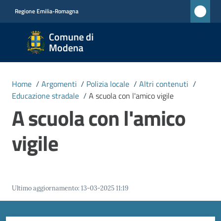
Vai al contenuto
Vai alla navigazione
Vai al footer
Regione Emilia-Romagna
Comune
Comune di
di
Modena
Modena
RETE
Home
/
Argomenti
/
Polizia locale
/
Altri contenuti
/
CIVICA
Educazione stradale
/
A scuola con l'amico vigile
MONET
A scuola con l'amico
vigile
Amministrazione
Novità
Ultimo aggiornamento
:
13-03-2025 11:19
Servizi