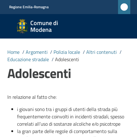
Vai al contenuto
Vai alla navigazione
Vai al footer
Regione Emilia-Romagna
Comune
Comune di
di
Modena
Modena
RETE
Home
/
Argomenti
/
Polizia locale
/
Altri contenuti
/
CIVICA
Educazione stradale
/
Adolescenti
MONET
Adolescenti
Amministrazione
In relazione al fatto che:
Novità
i giovani sono tra i gruppi di utenti della strada più
frequentemente coinvolti in incidenti stradali, spesso
Servizi
correlati all’uso di sostanze alcoliche e/o psicotrope
la gran parte delle regole di comportamento sulla