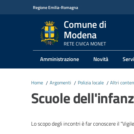
Vai al contenuto
Vai alla navigazione
Vai al footer
Regione Emilia-Romagna
Comune di
Modena
RETE CIVICA MONET
Amministrazione
Novità
Servi
Home
/
Argomenti
/
Polizia locale
/
Altri conte
Scuole dell'infanz
Lo scopo degli incontri è far conoscere il “Vigil