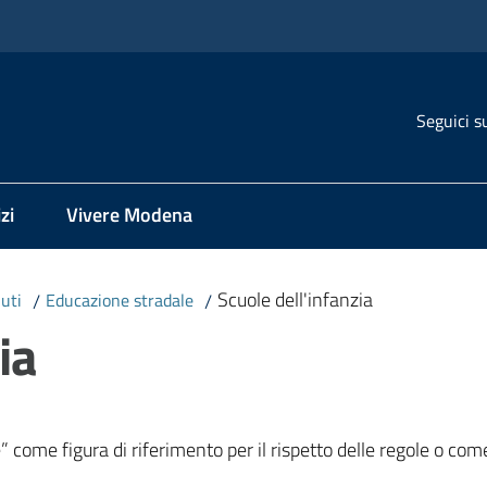
Seguici s
zi
Vivere Modena
Scuole dell'infanzia
nuti
/
Educazione stradale
/
ia
e” come figura di riferimento per il rispetto delle regole o come 