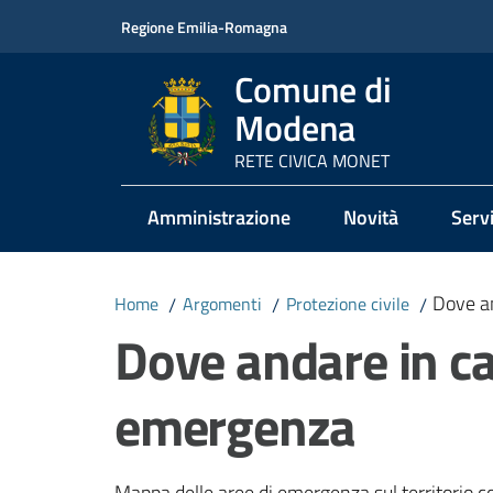
Vai al contenuto
Vai alla navigazione
Vai al footer
Regione Emilia-Romagna
Comune di
Modena
RETE CIVICA MONET
Amministrazione
Novità
Servi
Dove a
Home
/
Argomenti
/
Protezione civile
/
Dove andare in ca
emergenza
Mappa delle aree di emergenza sul territorio 