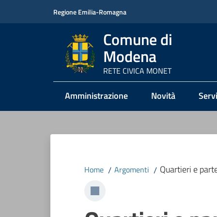
Vai al contenuto
Vai alla navigazione
Vai al footer
Regione Emilia-Romagna
Comune di
Modena
RETE CIVICA MONET
Amministrazione
Novità
Servi
Quartieri e part
Home
/
Argomenti
/