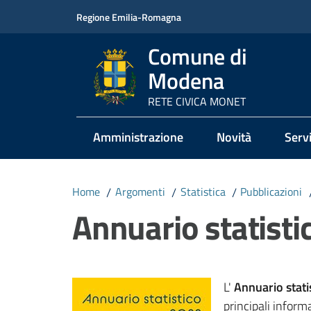
Vai al contenuto
Vai alla navigazione
Vai al footer
Regione Emilia-Romagna
Comune di
Modena
RETE CIVICA MONET
Amministrazione
Novità
Servi
Home
/
Argomenti
/
Statistica
/
Pubblicazioni
Annuario statisti
L'
Annuario stat
principali inform