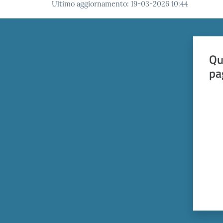
Ultimo aggiornamento
:
19-03-2026 10:44
Qu
pa
Valut