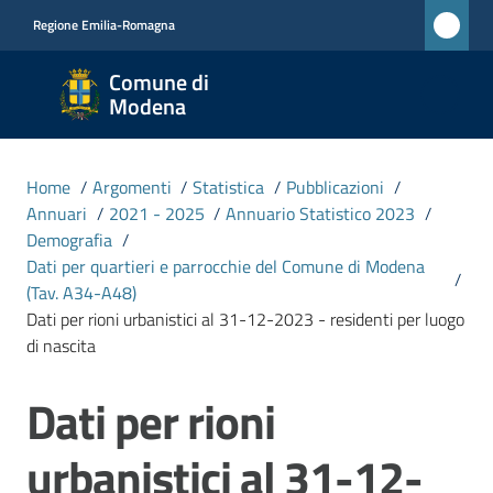
Vai al contenuto
Vai alla navigazione
Vai al footer
Regione Emilia-Romagna
Comune
Comune di
di
Modena
Modena
RETE
Home
/
Argomenti
/
Statistica
/
Pubblicazioni
/
CIVICA
Annuari
/
2021 - 2025
/
Annuario Statistico 2023
/
MONET
Demografia
/
Dati per quartieri e parrocchie del Comune di Modena
/
(Tav. A34-A48)
Amministrazione
Dati per rioni urbanistici al 31-12-2023 - residenti per luogo
di nascita
Novità
Dati per rioni
Salta al contenuto
Servizi
urbanistici al 31-12-