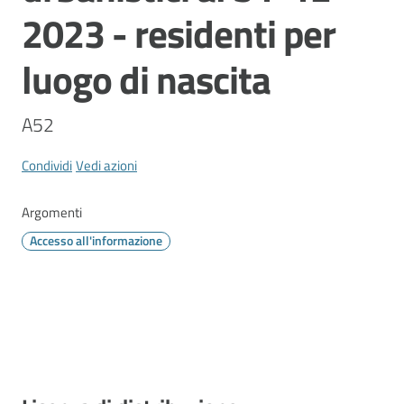
Vivere
2023 - residenti per
Modena
luogo di nascita
A52
Argomenti
Menu selezionato
Condividi
Vedi azioni
Argomenti
Seguici
su
Accesso all'informazione