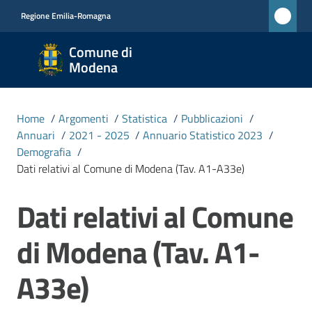
Vai al contenuto
Vai alla navigazione
Vai al footer
Regione Emilia-Romagna
Comune
Comune di
di
Modena
Modena
RETE
Home
/
Argomenti
/
Statistica
/
Pubblicazioni
/
CIVICA
Annuari
/
2021 - 2025
/
Annuario Statistico 2023
/
MONET
Demografia
/
Dati relativi al Comune di Modena (Tav. A1-A33e)
Amministrazione
Dati relativi al Comune
Novità
di Modena (Tav. A1-
A33e)
Servizi