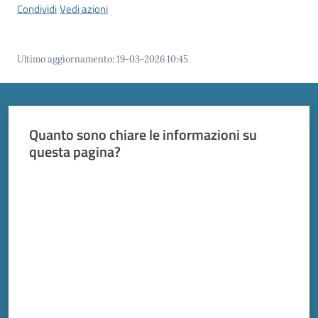
Vivere
Condividi
Vedi azioni
Modena
Ultimo aggiornamento
:
19-03-2026 10:45
Argomenti
Menu selezionato
Quanto sono chiare le informazioni su
questa pagina?
Seguici
Valuta da 1 a 5 stelle
su