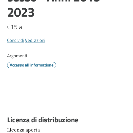
Vivere
2023
Modena
C15 a
Condividi
Vedi azioni
Argomenti
Menu selezionato
Argomenti
Accesso all'informazione
Seguici
su
Descrizione
Licenza di distribuzione
Licenza aperta