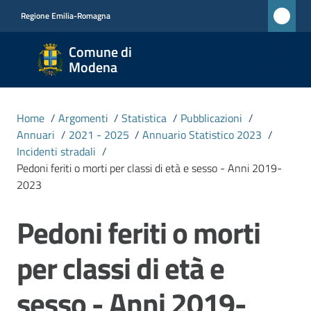
Vai al contenuto
Vai alla navigazione
Vai al footer
Regione Emilia-Romagna
Comune
Comune di
di
Modena
Modena
RETE
Home
/
Argomenti
/
Statistica
/
Pubblicazioni
/
CIVICA
Annuari
/
2021 - 2025
/
Annuario Statistico 2023
/
MONET
Incidenti stradali
/
Pedoni feriti o morti per classi di età e sesso - Anni 2019-
2023
Amministrazione
Pedoni feriti o morti
Salta al contenuto
Novità
per classi di età e
Servizi
sesso - Anni 2019-