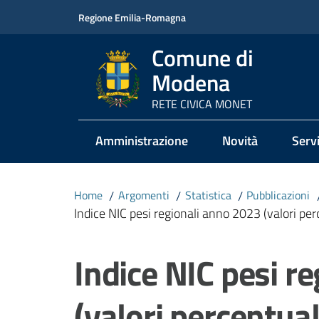
Vai al contenuto
Vai alla navigazione
Vai al footer
Regione Emilia-Romagna
Comune di
Modena
RETE CIVICA MONET
Amministrazione
Novità
Servi
Home
/
Argomenti
/
Statistica
/
Pubblicazioni
Indice NIC pesi regionali anno 2023 (valori per
Salta al contenuto
Indice NIC pesi r
(valori percentual