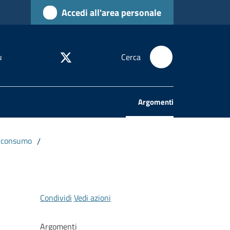
Accedi all'area personale
u
Cerca
Argomenti
Menu selezionato
l consumo
/
Condividi
Vedi azioni
Argomenti