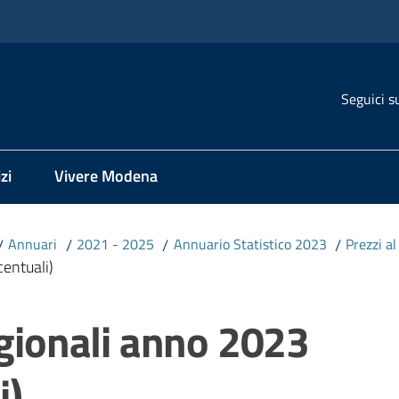
Seguici s
zi
Vivere Modena
/
Annuari
/
2021 - 2025
/
Annuario Statistico 2023
/
Prezzi a
centuali)
egionali anno 2023
i)