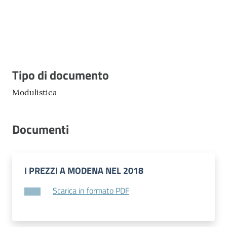
Vivere
Modena
Descrizione
Tipo di documento
Argomenti
Menu selezionato
Modulistica
Seguici
Documenti
su
I PREZZI A MODENA NEL 2018
Scarica in formato PDF