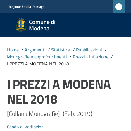
Vai al contenuto
Vai alla navigazione
Vai al footer
Regione Emilia-Romagna
Comune
Comune di
di
Modena
Modena
RETE
Home
/
Argomenti
/
Statistica
/
Pubblicazioni
/
CIVICA
Monografie e approfondimenti
/
Prezzi - Inflazione
/
MONET
I PREZZI A MODENA NEL 2018
I PREZZI A MODENA
Salta al contenuto
Amministrazione
NEL 2018
Novità
[Collana Monografie]  (Feb. 2019)
Servizi
Condividi
Vedi azioni