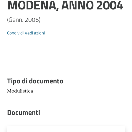
MODENA, ANNO 2004
Vivere
Modena
(Genn. 2006)
Condividi
Vedi azioni
Argomenti
Menu selezionato
Seguici
su
Descrizione
Tipo di documento
Modulistica
Documenti