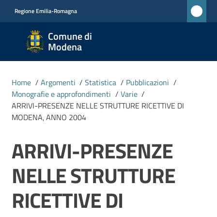
Vai al contenuto
Vai alla navigazione
Vai al footer
Regione Emilia-Romagna
Comune
Comune di
di
Modena
Modena
RETE
Home
/
Argomenti
/
Statistica
/
Pubblicazioni
/
CIVICA
Monografie e approfondimenti
/
Varie
/
MONET
ARRIVI-PRESENZE NELLE STRUTTURE RICETTIVE DI
MODENA, ANNO 2004
Amministrazione
ARRIVI-PRESENZE
Salta al contenuto
Novità
NELLE STRUTTURE
RICETTIVE DI
Servizi