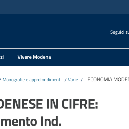
Seguici s
zi
Vivere Modena
L'ECONOMIA MODENESE
/
Monografie e approfondimenti
/
Varie
/
ENESE IN CIFRE:
simento Ind.