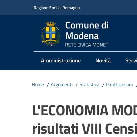
Vai al contenuto
Vai alla navigazione
Vai al footer
Regione Emilia-Romagna
Comune di
Modena
RETE CIVICA MONET
Amministrazione
Novità
Servi
Home
/
Argomenti
/
Statistica
/
Pubblicazioni
Salta al contenuto
L'ECONOMIA MOD
risultati VIII Cen