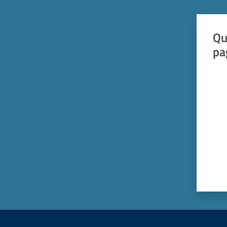
Qu
pa
Valut