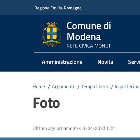
Vai al contenuto
Vai alla navigazione
Vai al footer
Regione Emilia-Romagna
Comune di
Modena
RETE CIVICA MONET
Amministrazione
Novità
Servi
Home
/
Argomenti
/
Tempo libero
/
Io partecipo
Foto
Ultimo aggiornamento
:
11-04-2023 11:24