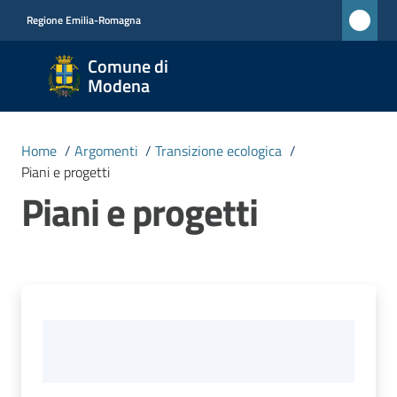
Vai al contenuto
Vai alla navigazione
Vai al footer
Regione Emilia-Romagna
Comune
Comune di
di
Modena
Modena
RETE
Home
/
Argomenti
/
Transizione ecologica
/
CIVICA
Piani e progetti
MONET
Piani e progetti
Amministrazione
Novità
Servizi