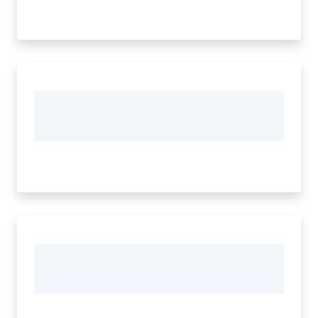
Vivere
Modena
Argomenti
Menu selezionato
Seguici
su