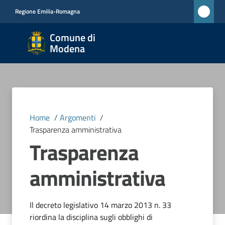
Vai al contenuto
Vai alla navigazione
Vai al footer
Regione Emilia-Romagna
Comune
Comune di
di
Modena
Modena
RETE
CIVICA
MONET
Home
/
Argomenti
/
Trasparenza amministrativa
Trasparenza
Amministrazione
amministrativa
Novità
Servizi
Il decreto legislativo 14 marzo 2013 n. 33
riordina la disciplina sugli obblighi di