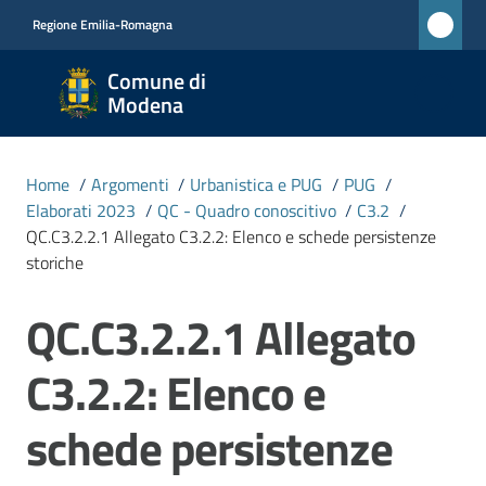
Vai al contenuto
Vai alla navigazione
Vai al footer
Regione Emilia-Romagna
Comune
Comune di
di
Modena
Modena
RETE
Home
/
Argomenti
/
Urbanistica e PUG
/
PUG
/
CIVICA
Elaborati 2023
/
QC - Quadro conoscitivo
/
C3.2
/
MONET
QC.C3.2.2.1 Allegato C3.2.2: Elenco e schede persistenze
storiche
Amministrazione
QC.C3.2.2.1 Allegato
Novità
C3.2.2: Elenco e
schede persistenze
Servizi