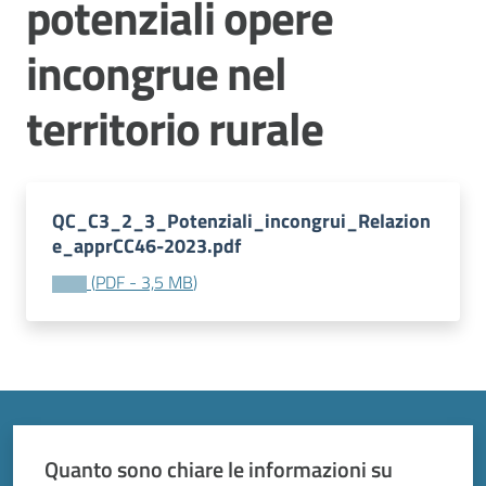
potenziali opere
Vivere
Modena
incongrue nel
territorio rurale
Argomenti
Menu selezionato
QC_C3_2_3_Potenziali_incongrui_Relazion
e_apprCC46-2023.pdf
Seguici
(
PDF
-
3,5 MB
)
su
Quanto sono chiare le informazioni su