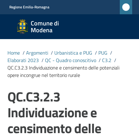
Vai al contenuto
Vai alla navigazione
Vai al footer
Regione Emilia-Romagna
Comune
Comune di
di
Modena
Modena
RETE
Home
/
Argomenti
/
Urbanistica e PUG
/
PUG
/
CIVICA
Elaborati 2023
/
QC - Quadro conoscitivo
/
C3.2
/
MONET
QC.C3.2.3 Individuazione e censimento delle potenziali
opere incongrue nel territorio rurale
Amministrazione
QC.C3.2.3
Novità
Individuazione e
censimento delle
Servizi