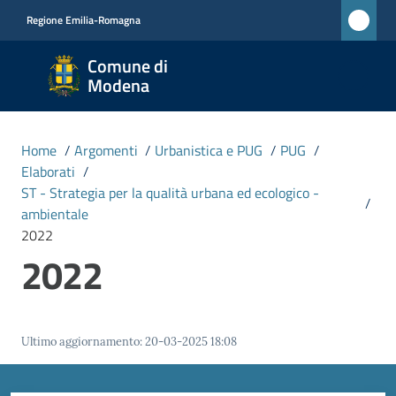
Vai al contenuto
Vai alla navigazione
Vai al footer
Regione Emilia-Romagna
Comune
Comune di
di
Modena
Modena
RETE
Home
/
Argomenti
/
Urbanistica e PUG
/
PUG
/
CIVICA
Elaborati
/
MONET
ST - Strategia per la qualità urbana ed ecologico -
/
ambientale
2022
Amministrazione
2022
Novità
Ultimo aggiornamento
:
20-03-2025 18:08
Servizi