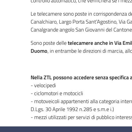
controllo automatico, che verificherà se i mezzi
Le telecamere sono poste in corrispondenza d
Canalchiaro, Largo Porta Sant’Agostino, Via Ga
Canalgrande angolo San Giovanni del Cantone, 
Sono poste delle
telecamere anche in Via Emi
Duomo
, in entrambe le direzioni di marcia, all
Nella ZTL possono accedere senza specifica au
- velocipedi
- ciclomotori e motocicli
- motoveicoli appartenenti alla categoria interna
D.Lgs. 30 Aprile 1992 n.285 e s.m.e i.)
- mezzi utilizzati per servizi di pubblico interes