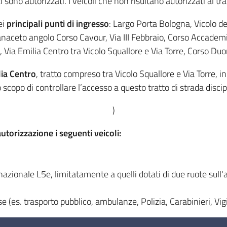
 sono autorizzati. I veicoli che non risultano autorizzati al t
ei
principali punti di ingresso
: Largo Porta Bologna, Vicolo d
naceto angolo Corso Cavour, Via III Febbraio, Corso Accademi
Via Emilia Centro tra Vicolo Squallore e Via Torre, Corso Du
lia Centro
, tratto compreso tra Vicolo Squallore e Via Torre, i
o scopo di controllare l’accesso a questo tratto di strada discip
)
torizzazione i seguenti veicoli:
zionale L5e, limitatamente a quelli dotati di due ruote sull'ass
se (es. trasporto pubblico, ambulanze, Polizia, Carabinieri, Vigi