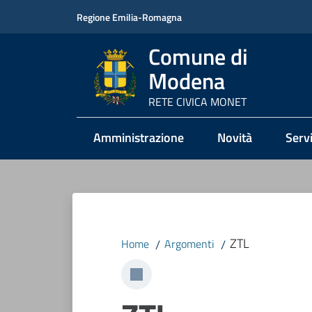
Vai al contenuto
Vai alla navigazione
Vai al footer
Regione Emilia-Romagna
Comune di
Modena
RETE CIVICA MONET
Amministrazione
Novità
Servi
ZTL
Home
/
Argomenti
/