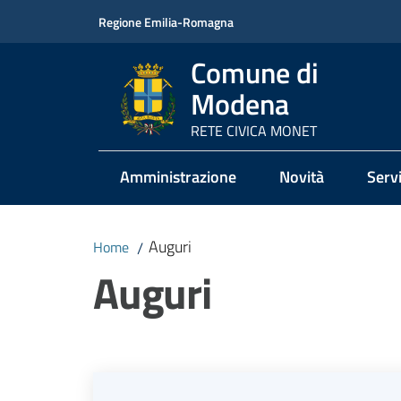
Vai al contenuto
Vai alla navigazione
Vai al footer
Regione Emilia-Romagna
Comune di
Modena
RETE CIVICA MONET
Amministrazione
Novità
Servi
Auguri
Home
/
Auguri