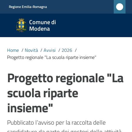
Vai al contenuto
Vai alla navigazione
Vai al footer
Regione Emilia-Romagna
Comune
Comune di
di
Modena
Modena
RETE
Home
/
Novità
/
Avvisi
/
2026
/
CIVICA
Progetto regionale "La scuola riparte insieme"
MONET
Progetto regionale "La
Salta al contenuto
Amministrazione
scuola riparte
Novità
insieme"
Menu selezionato
Servizi
Pubblicato l’avviso per la raccolta delle 
candidature da parte dei gestori delle attività. 