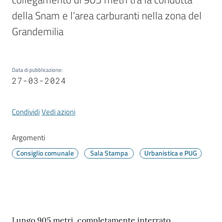
Vivere
Modena
della Snam e l’area carburanti nella zona del 
Grandemilia 
Data di pubblicazione
:
Argomenti
27-03-2024
Condividi
Vedi azioni
Seguici
su
Argomenti
Consiglio comunale
Sala Stampa
Urbanistica e PUG
Contenuto
Lungo 905 metri, completamente interrato,