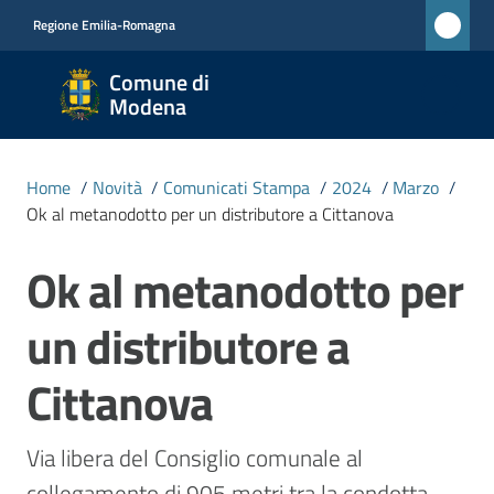
Vai al contenuto
Vai alla navigazione
Vai al footer
Regione Emilia-Romagna
Comune
Comune di
di
Modena
Modena
RETE
Home
/
Novità
/
Comunicati Stampa
/
2024
/
Marzo
/
CIVICA
Ok al metanodotto per un distributore a Cittanova
MONET
Ok al metanodotto per
Salta al contenuto
Amministrazione
un distributore a
Novità
Cittanova
Menu selezionato
Servizi
Via libera del Consiglio comunale al 
collegamento di 905 metri tra la condotta 