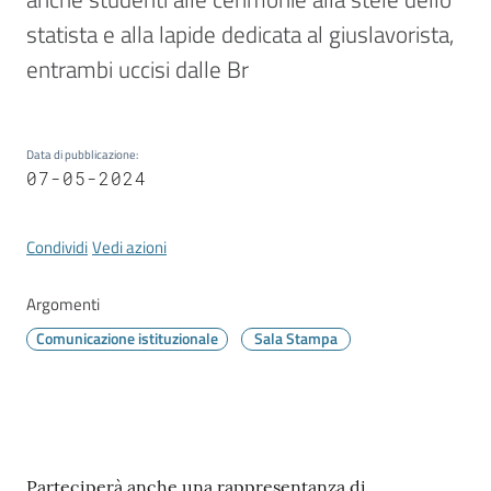
Vivere
Modena
statista e alla lapide dedicata al giuslavorista, 
entrambi uccisi dalle Br
Data di pubblicazione
:
Argomenti
07-05-2024
Condividi
Vedi azioni
Seguici
su
Argomenti
Comunicazione istituzionale
Sala Stampa
Contenuto
Parteciperà anche una rappresentanza di