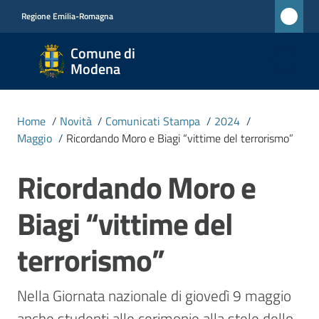
Vai al contenuto
Vai alla navigazione
Vai al footer
Regione Emilia-Romagna
Comune
Comune di
di
Modena
Modena
RETE
Home
/
Novità
/
Comunicati Stampa
/
2024
/
CIVICA
Maggio
/
Ricordando Moro e Biagi “vittime del terrorismo”
MONET
Ricordando Moro e
Salta al contenuto
Amministrazione
Biagi “vittime del
Novità
terrorismo”
Menu selezionato
Servizi
Nella Giornata nazionale di giovedì 9 maggio 
anche studenti alle cerimonie alla stele dello 