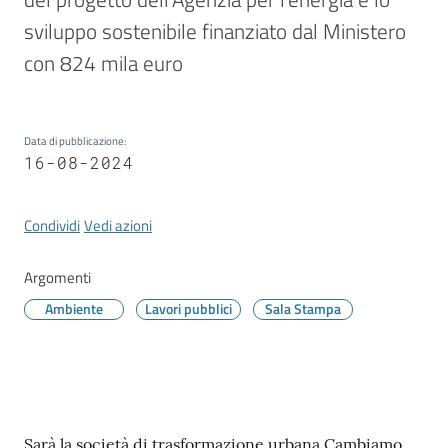
Vivere
Modena
sviluppo sostenibile finanziato dal Ministero 
con 824 mila euro
Data di pubblicazione
:
Argomenti
16-08-2024
Condividi
Vedi azioni
Seguici
su
Argomenti
Ambiente
Lavori pubblici
Sala Stampa
Contenuto
Sarà la società di trasformazione urbana Cambiamo