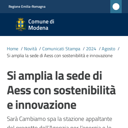
Vai al contenuto
Vai alla navigazione
Vai al footer
Regione Emilia-Romagna
Comune
Comune di
di
Modena
Modena
RETE
Home
/
Novità
/
Comunicati Stampa
/
2024
/
Agosto
/
CIVICA
Si amplia la sede di Aess con sostenibilità e innovazione
MONET
Si amplia la sede di
Salta al contenuto
Amministrazione
Aess con sostenibilità
Novità
e innovazione
Menu selezionato
Servizi
Sarà Cambiamo spa la stazione appaltante 
del progetto dell’Agenzia per l’energia e lo 