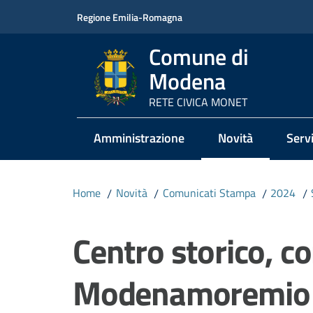
Vai al contenuto
Vai alla navigazione
Vai al footer
Regione Emilia-Romagna
Comune di
Modena
RETE CIVICA MONET
Amministrazione
Novità
Servi
Menu selezionato
Home
/
Novità
/
Comunicati Stampa
/
2024
/
Salta al contenuto
Centro storico, c
Modenamoremio