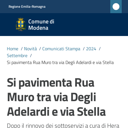
Vai al contenuto
Vai alla navigazione
Vai al footer
Regione Emilia-Romagna
Comune
Comune di
di
Modena
Modena
RETE
Home
/
Novità
/
Comunicati Stampa
/
2024
/
CIVICA
Settembre
/
MONET
Si pavimenta Rua Muro tra via Degli Adelardi e via Stella
Si pavimenta Rua
Salta al contenuto
Amministrazione
Muro tra via Degli
Novità
Menu selezionato
Adelardi e via Stella
Servizi
Dopo il rinnovo dei sottoservizi a cura di Hera 