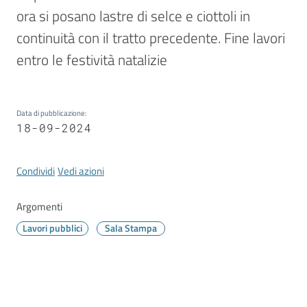
Vivere
ora si posano lastre di selce e ciottoli in 
Modena
continuità con il tratto precedente. Fine lavori 
entro le festività natalizie
Argomenti
Data di pubblicazione
:
18-09-2024
Seguici
Condividi
Vedi azioni
su
Argomenti
Lavori pubblici
Sala Stampa