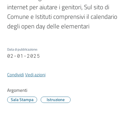
Vivere
internet per aiutare i genitori, Sul sito di 
Modena
Comune e Istituti comprensivi il calendario 
degli open day delle elementari
Argomenti
Data di pubblicazione
:
02-01-2025
Seguici
Condividi
Vedi azioni
su
Argomenti
Sala Stampa
Istruzione