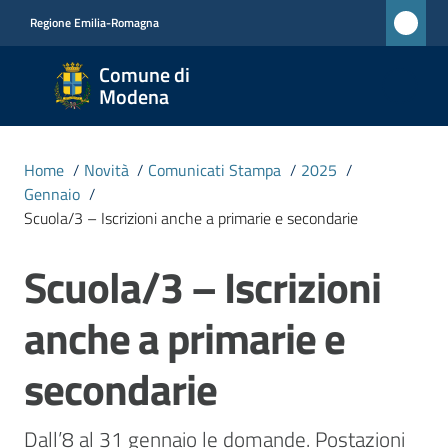
Vai al contenuto
Vai alla navigazione
Vai al footer
Regione Emilia-Romagna
Comune
Comune di
di
Modena
Modena
RETE
Home
/
Novità
/
Comunicati Stampa
/
2025
/
CIVICA
Gennaio
/
MONET
Scuola/3 – Iscrizioni anche a primarie e secondarie
Scuola/3 – Iscrizioni
Salta al contenuto
Amministrazione
anche a primarie e
Novità
Menu selezionato
secondarie
Servizi
Dall’8 al 31 gennaio le domande. Postazioni 