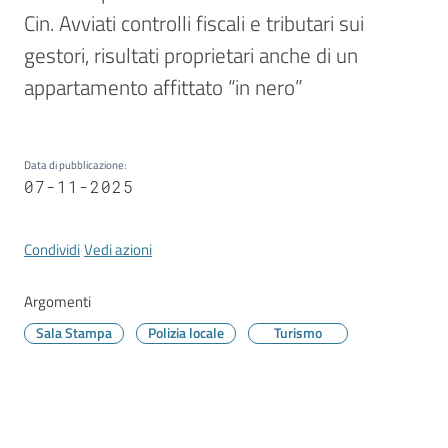
Vivere
Cin. Avviati controlli fiscali e tributari sui 
Modena
gestori, risultati proprietari anche di un 
appartamento affittato “in nero”
Argomenti
Data di pubblicazione
:
07-11-2025
Seguici
Condividi
Vedi azioni
su
Argomenti
Sala Stampa
Polizia locale
Turismo