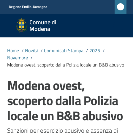
Vai al contenuto
Vai alla navigazione
Vai al footer
Regione Emilia-Romagna
Comune
Comune di
di
Modena
Modena
RETE
Home
/
Novità
/
Comunicati Stampa
/
2025
/
CIVICA
Novembre
/
MONET
Modena ovest, scoperto dalla Polizia locale un B&B abusivo
Modena ovest,
Salta al contenuto
Amministrazione
scoperto dalla Polizia
Novità
Menu selezionato
locale un B&B abusivo
Servizi
Sanzioni per esercizio abusivo e assenza di 