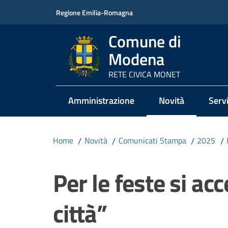
Vai al contenuto
Vai alla navigazione
Vai al footer
Regione Emilia-Romagna
Comune di
Modena
RETE CIVICA MONET
Amministrazione
Novità
Servi
Menu selezionato
Home
/
Novità
/
Comunicati Stampa
/
2025
/
Salta al contenuto
Per le feste si ac
città”