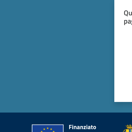
Qu
pa
Valut