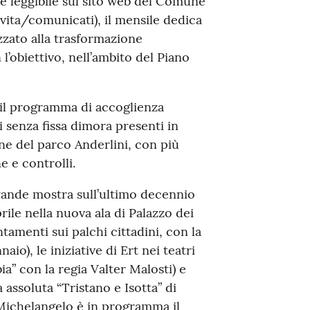
e e leggibile sul sito web del Comune
ita/comunicati), il mensile dedica
zzato alla trasformazione
 l’obiettivo, nell’ambito del Piano
, il programma di accoglienza
 senza fissa dimora presenti in
ione del parco Anderlini, con più
e e controlli.
grande mostra sull’ultimo decennio
prile nella nuova ala di Palazzo dei
tamenti sui palchi cittadini, con la
io), le iniziative di Ert nei teatri
bia” con la regia Valter Malosti) e
 assoluta “Tristano e Isotta” di
 Michelangelo è in programma il