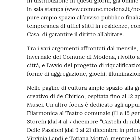
In distribuzione in questi giorni, già onlin
in sala stampa (www.comune.modena.it/nov
pure ampio spazio all’avviso pubblico finali
temporanea di uffici sfitti in residenze, con
Casa, di garantire il diritto all’abitare.
Tra i vari argomenti affrontati dal mensile
invernale del Comune di Modena, rivolto ai
città, e l’avvio del progetto di riqualificaz
forme di aggregazione, giochi, illuminazion
Nelle pagine di cultura ampio spazio alla 
creativo di de Chirico, ospitata fino al 12 a
Musei. Un altro focus è dedicato agli appun
Filarmonica al Teatro comunale (l’1 e 15 genna
Storchi (dal 4 al 7 dicembre “Castelli di rab
Delle Passioni (dal 9 al 21 dicembre in prima
Virginia Landi e Tatjana Motta), mentre al