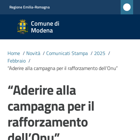
Vai al contenuto
Vai alla navigazione
Vai al footer
Regione Emilia-Romagna
Comune
Comune di
di
Modena
Modena
RETE
Home
/
Novità
/
Comunicati Stampa
/
2025
/
CIVICA
Febbraio
/
MONET
“Aderire alla campagna per il rafforzamento dell’Onu”
“Aderire alla
Salta al contenuto
Amministrazione
campagna per il
Novità
Menu selezionato
rafforzamento
Servizi
dell’Onu”