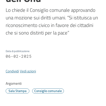
Vivere
Modena
Lo chiede il Consiglio comunale approvando 
una mozione sui diritti umani. “Si istituisca un 
riconoscimento civico in favore dei cittadini 
che si sono distinti per la pace”
Argomenti
Data di pubblicazione
:
06-02-2025
Seguici
su
Condividi
Vedi azioni
Argomenti
Sala Stampa
Consiglio comunale