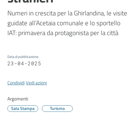
Vivere
Modena
Numeri in crescita per la Ghirlandina, le visite 
guidate all’Acetaia comunale e lo sportello 
IAT: primavera da protagonista per la città
Argomenti
Data di pubblicazione
:
23-04-2025
Seguici
su
Condividi
Vedi azioni
Argomenti
Sala Stampa
Turismo