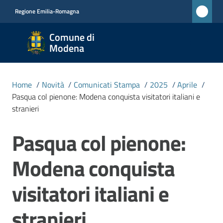
Vai al contenuto
Vai alla navigazione
Vai al footer
Regione Emilia-Romagna
Comune
Comune di
di
Modena
Modena
RETE
Home
/
Novità
/
Comunicati Stampa
/
2025
/
Aprile
/
CIVICA
Pasqua col pienone: Modena conquista visitatori italiani e
MONET
stranieri
Pasqua col pienone:
Salta al contenuto
Amministrazione
Modena conquista
Novità
Menu selezionato
visitatori italiani e
Servizi
stranieri