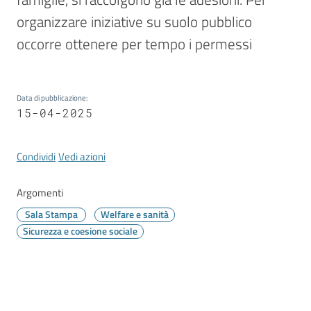
Vivere
Modena
organizzare iniziative su suolo pubblico 
occorre ottenere per tempo i permessi
Data di pubblicazione
:
Argomenti
15-04-2025
Condividi
Vedi azioni
Seguici
su
Argomenti
Sala Stampa
Welfare e sanità
Sicurezza e coesione sociale