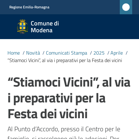
Vai al contenuto
Vai alla navigazione
Vai al footer
Regione Emilia-Romagna
Comune
Comune di
di
Modena
Modena
RETE
Home
/
Novità
/
Comunicati Stampa
/
2025
/
Aprile
/
CIVICA
“Stiamoci Vicini”, al via i preparativi per la Festa dei vicini
MONET
“Stiamoci Vicini”, al via
Salta al contenuto
Amministrazione
i preparativi per la
Novità
Festa dei vicini
Menu selezionato
Servizi
Al Punto d’Accordo, presso il Centro per le 
famiglie, si raccolgono già le adesioni. Per 