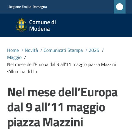
Vai al contenuto
Vai alla navigazione
Vai al footer
Regione Emilia-Romagna
Comune
Comune di
di
Modena
Modena
RETE
Home
/
Novità
/
Comunicati Stampa
/
2025
/
CIVICA
Maggio
/
MONET
Nel mese dell’Europa dal 9 all’11 maggio piazza Mazzini
s’illumina di blu
Amministrazione
Nel mese dell’Europa
Salta al contenuto
dal 9 all’11 maggio
Novità
Menu selezionato
piazza Mazzini
Servizi