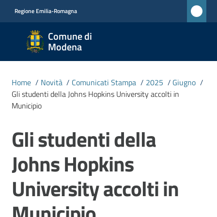
Vai al contenuto
Vai alla navigazione
Vai al footer
Regione Emilia-Romagna
Comune
Comune di
di
Modena
Modena
RETE
Home
/
Novità
/
Comunicati Stampa
/
2025
/
Giugno
/
CIVICA
Gli studenti della Johns Hopkins University accolti in
MONET
Municipio
Gli studenti della
Salta al contenuto
Amministrazione
Johns Hopkins
Novità
Menu selezionato
University accolti in
Servizi
Municipio