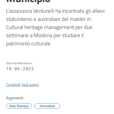
Vivere
Modena
L’assessora Venturelli ha incontrato gli allievi 
statunitensi e australiani del master in 
Cultural heritage management per due 
settimane a Modena per studiare il 
Argomenti
patrimonio culturale
Seguici
Data di pubblicazione
:
su
18-06-2025
Condividi
Vedi azioni
Argomenti
Sala Stampa
Istruzione