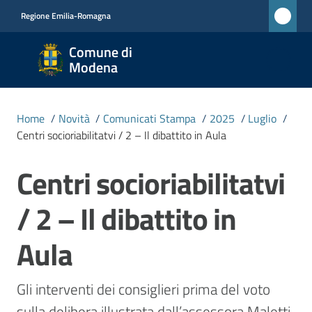
Vai al contenuto
Vai alla navigazione
Vai al footer
Regione Emilia-Romagna
Comune
Comune di
di
Modena
Modena
RETE
Home
/
Novità
/
Comunicati Stampa
/
2025
/
Luglio
/
CIVICA
Centri socioriabilitatvi / 2 – Il dibattito in Aula
MONET
Centri socioriabilitatvi
Salta al contenuto
Amministrazione
/ 2 – Il dibattito in
Novità
Aula
Menu selezionato
Servizi
Gli interventi dei consiglieri prima del voto 
sulla delibera illustrata dall’assessora Maletti