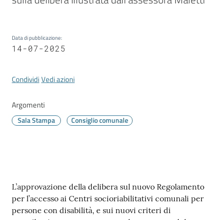
Vivere
Modena
Data di pubblicazione
:
14-07-2025
Argomenti
Condividi
Vedi azioni
Argomenti
Seguici
Sala Stampa
Consiglio comunale
su
Contenuto
L’approvazione della delibera sul nuovo Regolamento
per l’accesso ai Centri socioriabilitativi comunali per
persone con disabilità, e sui nuovi criteri di