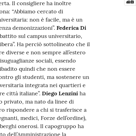
erta. Il consigliere ha inoltre
 zona: “Abbiamo cercato di
iversitaria: non è facile, ma è un
senza demonizzazioni”.
Federica Di
ibattito sul campus universitario,
bera”. Ha perciò sottolineato che il
re diverse e non sempre all’estero
disuguaglianze sociali, essendo
 ribadito quindi che non essere
ontro gli studenti, ma sostenere un
ersitaria integrata nei quartieri e
e città italiane”.
Diego Lenzini
ha
o privato, ma nato da linee di
o rispondere a chi si trasferisce a
anti, medici, Forze dell’ordine),
alberghi onerosi. Il capogruppo ha
to dell’Amministrazione la