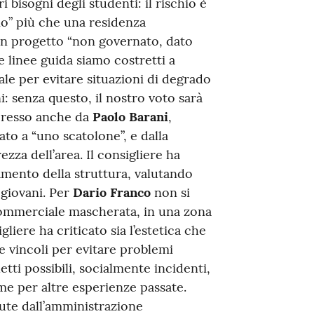
 bisogni degli studenti: il rischio è
io” più che una residenza
i un progetto “non governato, dato
e linee guida siamo costretti a
le per evitare situazioni di degrado
ni: senza questo, il nostro voto sarà
spresso anche da
Paolo Barani
,
ato a “uno scatolone”, e dalla
zza dell’area. Il consigliere ha
lamento della struttura, valutando
 giovani. Per
Dario Franco
non si
commerciale mascherata, in una zona
igliere ha criticato sia l’estetica che
rre vincoli per evitare problemi
etti possibili, socialmente incidenti,
me per altre esperienze passate.
lute dall’amministrazione