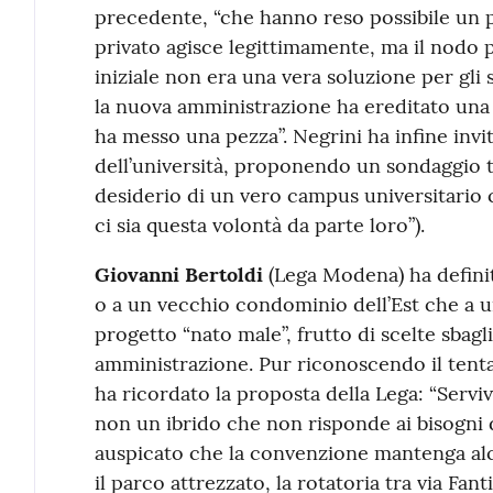
precedente, “che hanno reso possibile un p
privato agisce legittimamente, ma il nodo p
iniziale non era una vera soluzione per gli 
la nuova amministrazione ha ereditato una “
ha messo una pezza”. Negrini ha infine invi
dell’università, proponendo un sondaggio tr
desiderio di un vero campus universitario 
ci sia questa volontà da parte loro”).
Giovanni Bertoldi
(Lega Modena) ha definito
o a un vecchio condominio dell’Est che a u
progetto “nato male”, frutto di scelte sbag
amministrazione. Pur riconoscendo il tenta
ha ricordato la proposta della Lega: “Servi
non un ibrido che non risponde ai bisogni del
auspicato che la convenzione mantenga al
il parco attrezzato, la rotatoria tra via Fant