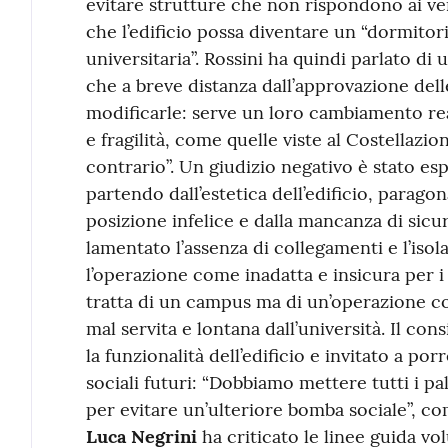
evitare strutture che non rispondono ai veri
che l’edificio possa diventare un “dormitor
universitaria”. Rossini ha quindi parlato d
che a breve distanza dall’approvazione dell
modificarle: serve un loro cambiamento rea
e fragilità, come quelle viste al Costellazio
contrario”. Un giudizio negativo è stato e
partendo dall’estetica dell’edificio, paragon
posizione infelice e dalla mancanza di sicure
lamentato l’assenza di collegamenti e l’iso
l’operazione come inadatta e insicura per i
tratta di un campus ma di un’operazione 
mal servita e lontana dall’università. Il cons
la funzionalità dell’edificio e invitato a po
sociali futuri: “Dobbiamo mettere tutti i pal
per evitare un’ulteriore bomba sociale”, co
Luca Negrini
ha criticato le linee guida vo