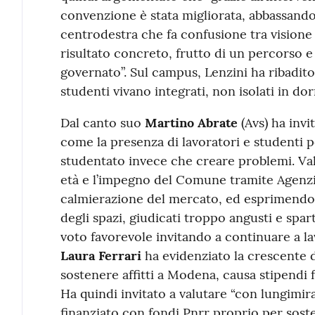
convenzione è stata migliorata, abbassando i
centrodestra che fa confusione tra visione
risultato concreto, frutto di un percorso 
governato”. Sul campus, Lenzini ha ribadito l
studenti vivano integrati, non isolati in dor
Dal canto suo
Martino Abrate
(Avs) ha invi
come la presenza di lavoratori e studenti 
studentato invece che creare problemi. Val
età e l’impegno del Comune tramite Agenzi
calmierazione del mercato, ed esprimendo
degli spazi, giudicati troppo angusti e spar
voto favorevole invitando a continuare a lavo
Laura Ferrari
ha evidenziato la crescente di
sostenere affitti a Modena, causa stipendi 
Ha quindi invitato a valutare “con lungimir
finanziato con fondi Pnrr proprio per sost