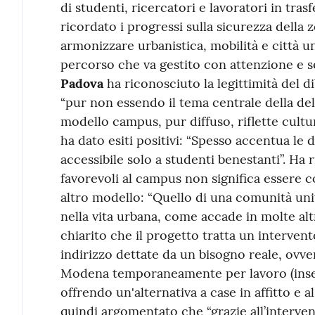
di studenti, ricercatori e lavoratori in trasf
ricordato i progressi sulla sicurezza della
armonizzare urbanistica, mobilità e città un
percorso che va gestito con attenzione e 
Padova
ha riconosciuto la legittimità del d
“pur non essendo il tema centrale della deli
modello campus, pur diffuso, riflette cultu
ha dato esiti positivi: “Spesso accentua le 
accessibile solo a studenti benestanti”. Ha
favorevoli al campus non significa essere c
altro modello: “Quello di una comunità univ
nella vita urbana, come accade in molte altr
chiarito che il progetto tratta un intervent
indirizzo dettate da un bisogno reale, ovver
Modena temporaneamente per lavoro (insegn
offrendo un'alternativa a case in affitto e 
quindi argomentato che “grazie all’interven