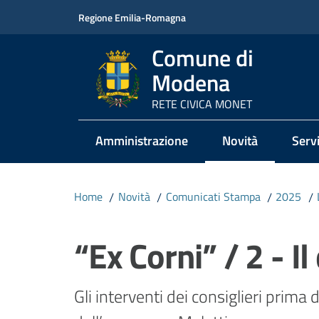
Vai al contenuto
Vai alla navigazione
Vai al footer
Regione Emilia-Romagna
Comune di
Modena
RETE CIVICA MONET
Amministrazione
Novità
Servi
Menu selezionato
Home
/
Novità
/
Comunicati Stampa
/
2025
/
Salta al contenuto
“Ex Corni” / 2 - Il
Gli interventi dei consiglieri prima 