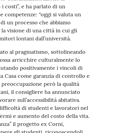
 costi”, e ha parlato di un
 e competenze: “oggi si valuta un
e di un processo che abbiamo
a visione di una città in cui gli
mitori lontani dall’università.
tato al pragmatismo, sottolineando
possa arricchire culturalmente lo
utando positivamente i vincoli di
a Casa come garanzia di controllo e
 preoccupazione però la qualità
tani, il consigliere ha annunciato
rare sull’accessibilità abitativa.
fficoltà di studenti e lavoratori nel
fermi e aumento del costo della vita.
anza” il progetto ex Corni,
enere gli studenti, riconoscendoli