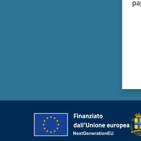
pa
Valut