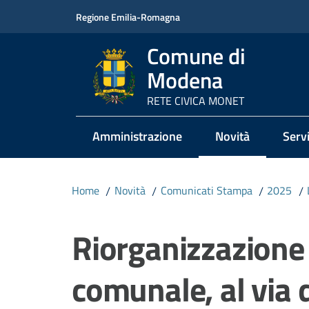
Vai al contenuto
Vai alla navigazione
Vai al footer
Regione Emilia-Romagna
Comune di
Modena
RETE CIVICA MONET
Amministrazione
Novità
Servi
Menu selezionato
Home
/
Novità
/
Comunicati Stampa
/
2025
/
Salta al contenuto
Riorganizzazione
comunale, al via d