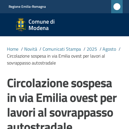
Vai al contenuto
Vai alla navigazione
Vai al footer
Regione Emilia-Romagna
Comune
Comune di
di
Modena
Modena
RETE
Home
/
Novità
/
Comunicati Stampa
/
2025
/
Agosto
/
CIVICA
Circolazione sospesa in via Emilia ovest per lavori al
MONET
sovrappasso autostradale
Circolazione sospesa
Salta al contenuto
Amministrazione
in via Emilia ovest per
Novità
Menu selezionato
lavori al sovrappasso
Servizi
autostradale