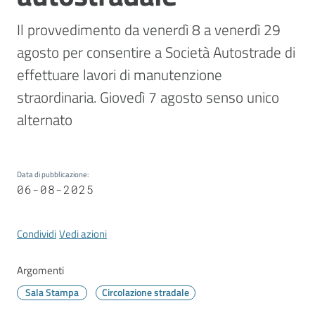
Vivere
Modena
Il provvedimento da venerdì 8 a venerdì 29 
agosto per consentire a Società Autostrade di 
effettuare lavori di manutenzione 
straordinaria. Giovedì 7 agosto senso unico 
Argomenti
alternato
Seguici
Data di pubblicazione
:
su
06-08-2025
Condividi
Vedi azioni
Argomenti
Sala Stampa
Circolazione stradale