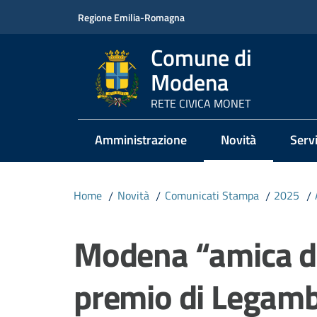
Vai al contenuto
Vai alla navigazione
Vai al footer
Regione Emilia-Romagna
Comune di
Modena
RETE CIVICA MONET
Amministrazione
Novità
Servi
Menu selezionato
Home
/
Novità
/
Comunicati Stampa
/
2025
/
Salta al contenuto
Modena “amica deg
premio di Legambi